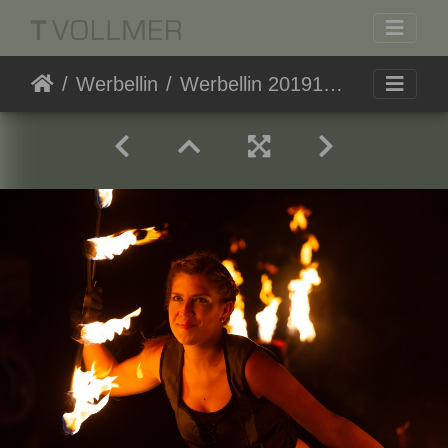
Werbellin
Werbellin 20191019-195319 3658