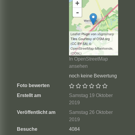
+
-
Leaflet
Plugin von
xbgmsharp
Tiles Courtesy of OSM.org
(CC BY-SA) ©
OpenStreetMap-Mitwirkende
,
(
ODbL
)
In OpenStreetMap
ansehen
noch keine Bewertung
Foto bewerten
Erstellt am
Samstag 19 Oktober
2019
Veröffentlicht am
Samstag 26 Oktober
2019
Besuche
4084