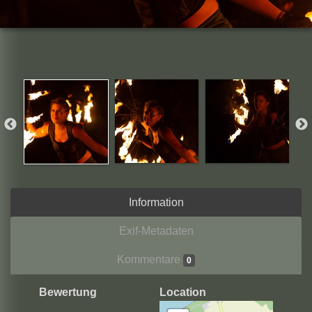
Information
Exif-Metadaten
Kommentare
0
Bewertung
Location