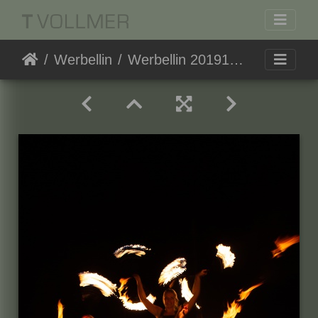
Werbellin
Werbellin 20191019-194930 3526