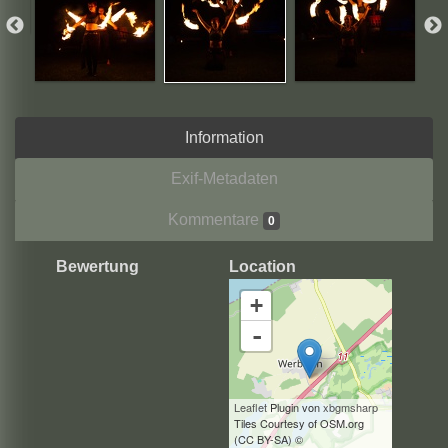
Information
Exif-Metadaten
Kommentare
0
Bewertung
Location
+
-
Leaflet
Plugin von
xbgmsharp
Tiles Courtesy of OSM.org
(CC BY-SA) ©