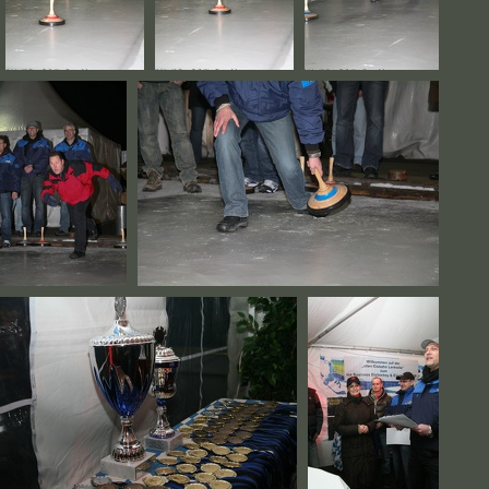
Alte Eisbahn
Alte Eisbahn
Alte Eisbahn
20110318-
20110318-
20110318-
203905-4984
203906-4985
203912-4986
Kein Kommentar
Kein Kommentar
Kein
(0)
-
2483 visits
(0)
-
2399 visits
Kommentar (0)
-
2310 visits
Alte Eisbahn
Alte Eisbahn 20110318-204225-
20110318-
5005
204205-5004
Kein Kommentar (0)
-
2226 visits
Kein
Kommentar (0)
-
2340 visits