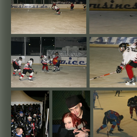
Kein Kommentar (0)
-
2284 visits
Kein Kommenta
Alte Eisbahn 20110318-213817-
Alte Eisbahn 20110
5132
5133
Kein Kommentar (0)
-
2361 visits
Kein Kommentar (0)
Alte Eisbahn 20110318-214027-
Alte Eisbahn 20110
5139
5140
Kein Kommentar (0)
-
2258 visits
Kein Kommentar (0)