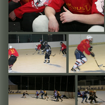
Alte Eisbahn 20110318-193746-4917
Kein Kommentar (0)
-
2260 visits
Alte Eisbahn 20110318-200145-
Alte Eisbahn 20110
4952
4953
Kein Kommentar (0)
-
2246 visits
Kein Kommentar (0)