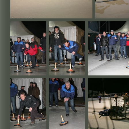
Alte Eisbahn 20110318-203202-4961
Alte Eisbahn
Kein Kommentar (0)
-
2365 visits
20110318-
203400-4964
Kein Kommenta
(0)
-
2278 visit
Alte Eisbahn
Alte Eisbahn
Alte Eisbahn 201
20110318-
20110318-
Kein Kommentar
203921-4987
203932-4989
Kein
Kein
Kommentar (0)
-
Kommentar (0)
-
2380 visits
2186 visits