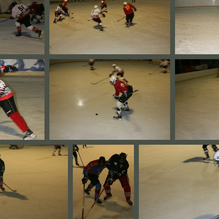
r (0)
-
2393 visits
Kein Kommentar (0)
-
2301 visits
318-213818-
Alte Eisbahn 20110318-213908-
Alte Eisba
5134
-
2450 visits
Kein Kommentar (0)
-
2274 visits
Kein Komme
318-214147-
Alte Eisbahn 20110318-214245-
Alte Eisba
5143
-
2142 visits
Kein Kommentar (0)
-
2181 visits
Kein Komme