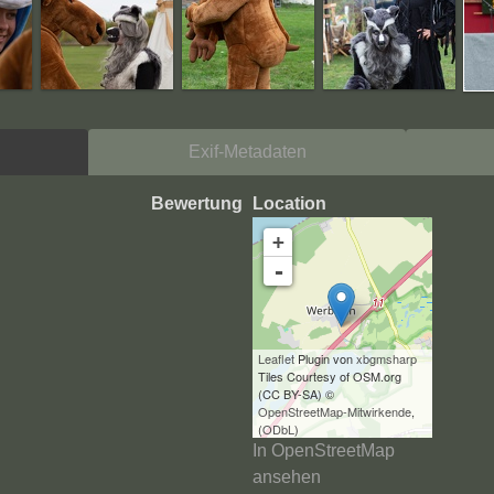
Exif-Metadaten
Bewertung
Location
+
-
Leaflet
Plugin von
xbgmsharp
Tiles Courtesy of OSM.org
(CC BY-SA) ©
OpenStreetMap-Mitwirkende
,
(
ODbL
)
In OpenStreetMap
ansehen