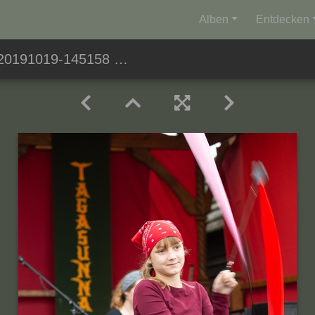
Alben
Entdecken
20191019-145158 2904