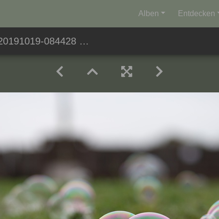
Alben
Entdecken
20191019-084428 2778