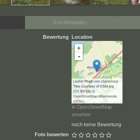
Exif-Metadaten
Bewertung
Location
+
-
Leaflet
Plugin von
xbgmsharp
Tiles Courtesy of OSM.org
(CC BY-SA) ©
OpenStreetMap-Mitwirkende
,
(
ODbL
)
In OpenStreetMap
ansehen
noch keine Bewertung
Foto bewerten