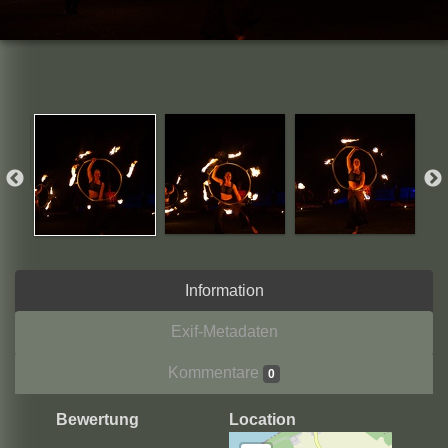
Information
Exif-Metadaten
Kommentare
0
Bewertung
Location