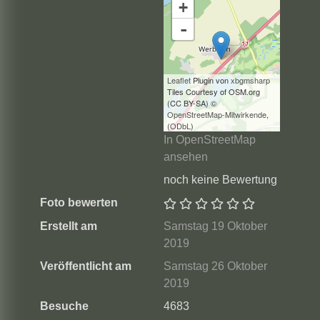
+
-
Leaflet
Plugin von
xbgmsharp
Tiles Courtesy of OSM.org
(CC BY-SA) ©
OpenStreetMap-Mitwirkende
,
(
ODbL
)
In OpenStreetMap
ansehen
noch keine Bewertung
Foto bewerten
Erstellt am
Samstag 19 Oktober
2019
Veröffentlicht am
Samstag 26 Oktober
2019
Besuche
4683