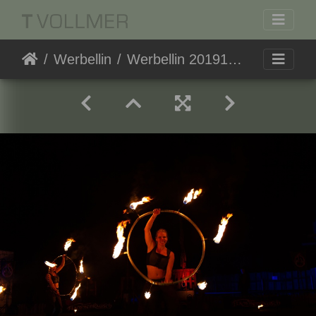
Werbellin
Werbellin 20191019-194623 3397