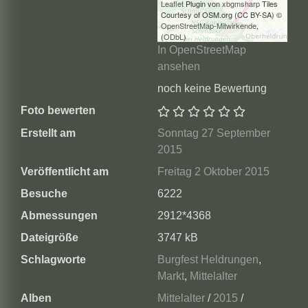
Leaflet
Plugin von
xbgmsharp
Tiles
Courtesy of OSM.org (CC BY-SA) ©
OpenStreetMap-Mitwirkende
,
(
ODbL
)
In OpenStreetMap
ansehen
noch keine Bewertung
Foto bewerten
Erstellt am
Sonntag 27 September
2015
Veröffentlicht am
Freitag 2 Oktober 2015
Besuche
6222
Abmessungen
2912*4368
Dateigröße
3747 kB
Schlagworte
Burgfest Heldrungen
,
Markt
,
Mittelalter
Alben
Mittelalter
/
2015
/