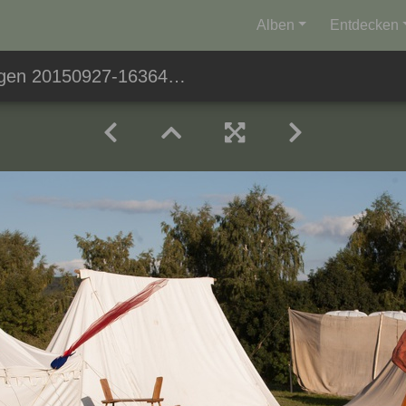
Alben
Entdecken
en 20150927-163647 8529