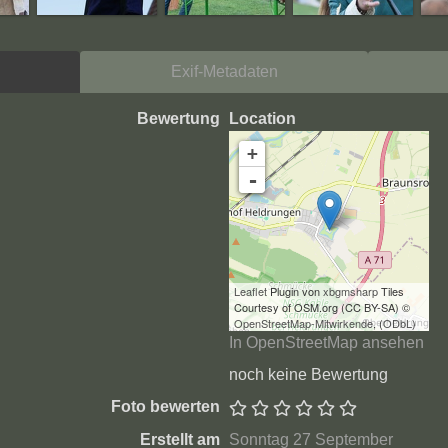
Exif-Metadaten
Bewertung
Location
+
-
Leaflet
Plugin von
xbgmsharp
Tiles
Courtesy of OSM.org (CC BY-SA) ©
OpenStreetMap-Mitwirkende
, (
ODbL
)
In OpenStreetMap ansehen
noch keine Bewertung
Foto bewerten
Erstellt am
Sonntag 27 September