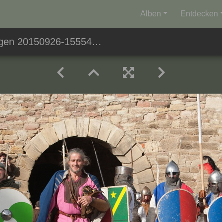
Alben
Entdecken
en 20150926-155549 7602