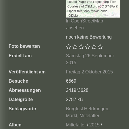
Leaflet
Plugin von
xbgmsharp
Tiles
Courtesy of OSM.org (CC BY-SA) ©
OpenStreetMap-Mitwirkende
,
(
ODbL
)
In OpenStreetMap
ansehen
noch keine Bewertung
Foto bewerten
Erstellt am
Samstag 26 September
2015
Veröffentlicht am
Freitag 2 Oktober 2015
Besuche
6569
Abmessungen
2419*3628
Dateigröße
2787 kB
Schlagworte
Burgfest Heldrungen
,
Markt
,
Mittelalter
Alben
Mittelalter
/
2015
/