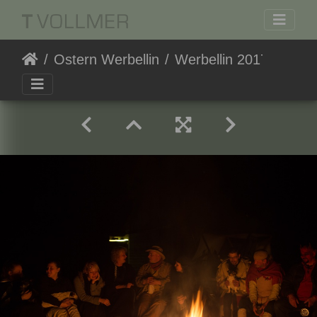
Ostern Werbellin
Werbellin 20170416-210031 8765