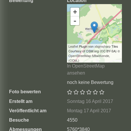
Bewertung
Location
+
-
Leaflet
Plugin von
xbgmsharp
Tiles
Courtesy of OSM.org (CC BY-SA) ©
OpenStreetMap-Mitwirkende
,
(
ODbL
)
In OpenStreetMap
ansehen
noch keine Bewertung
Foto bewerten
Erstellt am
Sonntag 16 April 2017
Veröffentlicht am
Montag 17 April 2017
Besuche
4550
Abmessungen
5760*3840