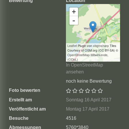
Bewertung
Location
+
-
Leaflet
Plugin von
xbgmsharp
Tiles
Courtesy of OSM.org (CC BY-SA) ©
OpenStreetMap-Mitwirkende
,
(
ODbL
)
In OpenStreetMap
ansehen
noch keine Bewertung
Foto bewerten
Erstellt am
Sonntag 16 April 2017
Veröffentlicht am
Montag 17 April 2017
Besuche
4516
Abmessungen
5760*3840