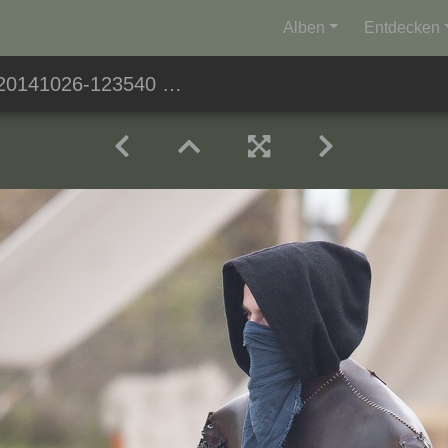
Alben
Entdecken
20141026-123540 2904