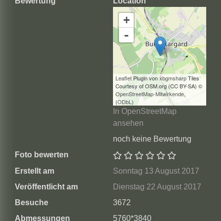
Bewertung
Location
+
-
Leaflet
Plugin von
xbgmsharp
Tiles
Courtesy of OSM.org (CC BY-SA) ©
OpenStreetMap-Mitwirkende
,
(
ODbL
)
In OpenStreetMap
ansehen
noch keine Bewertung
Foto bewerten
Erstellt am
Sonntag 13 August 2017
Veröffentlicht am
Dienstag 22 August 2017
Besuche
3672
Abmessungen
5760*3840